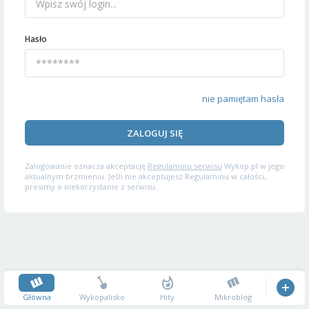
Hasło
nie pamiętam hasła
ZALOGUJ SIĘ
Zalogowanie oznacza akceptację
Regulaminu serwisu
Wykop.pl w jego
aktualnym brzmieniu. Jeśli nie akceptujesz Regulaminu w całości,
prosimy o niekorzystanie z serwisu.
Główna
Wykopalisko
Hity
Mikroblog