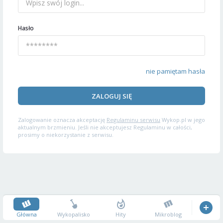
Hasło
nie pamiętam hasła
ZALOGUJ SIĘ
Zalogowanie oznacza akceptację
Regulaminu serwisu
Wykop.pl w jego
aktualnym brzmieniu. Jeśli nie akceptujesz Regulaminu w całości,
prosimy o niekorzystanie z serwisu.
Główna
Wykopalisko
Hity
Mikroblog