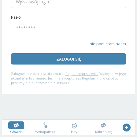
Hasło
nie pamiętam hasła
ZALOGUJ SIĘ
Zalogowanie oznacza akceptację
Regulaminu serwisu
Wykop.pl w jego
aktualnym brzmieniu. Jeśli nie akceptujesz Regulaminu w całości,
prosimy o niekorzystanie z serwisu.
Główna
Wykopalisko
Hity
Mikroblog