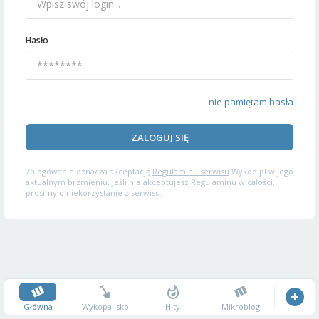
Hasło
nie pamiętam hasła
ZALOGUJ SIĘ
Zalogowanie oznacza akceptację
Regulaminu serwisu
Wykop.pl w jego
aktualnym brzmieniu. Jeśli nie akceptujesz Regulaminu w całości,
prosimy o niekorzystanie z serwisu.
Główna
Wykopalisko
Hity
Mikroblog