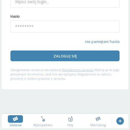
Hasło
nie pamiętam hasła
ZALOGUJ SIĘ
Zalogowanie oznacza akceptację
Regulaminu serwisu
Wykop.pl w jego
aktualnym brzmieniu. Jeśli nie akceptujesz Regulaminu w całości,
prosimy o niekorzystanie z serwisu.
Główna
Wykopalisko
Hity
Mikroblog