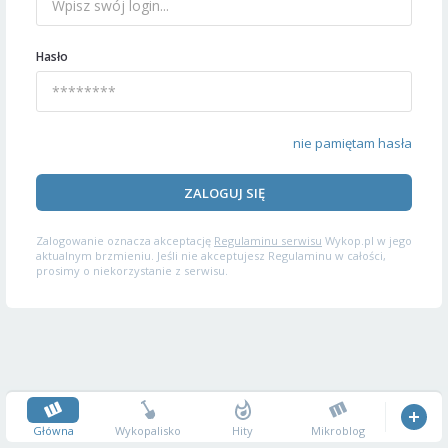
Hasło
nie pamiętam hasła
ZALOGUJ SIĘ
Zalogowanie oznacza akceptację
Regulaminu serwisu
Wykop.pl w jego
aktualnym brzmieniu. Jeśli nie akceptujesz Regulaminu w całości,
prosimy o niekorzystanie z serwisu.
Główna
Wykopalisko
Hity
Mikroblog