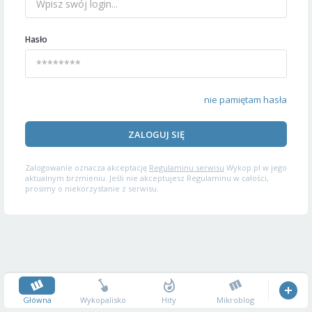
Hasło
nie pamiętam hasła
ZALOGUJ SIĘ
Zalogowanie oznacza akceptację
Regulaminu serwisu
Wykop.pl w jego
aktualnym brzmieniu. Jeśli nie akceptujesz Regulaminu w całości,
prosimy o niekorzystanie z serwisu.
Główna
Wykopalisko
Hity
Mikroblog