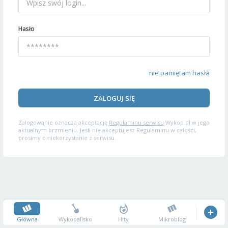
Hasło
nie pamiętam hasła
ZALOGUJ SIĘ
Zalogowanie oznacza akceptację
Regulaminu serwisu
Wykop.pl w jego
aktualnym brzmieniu. Jeśli nie akceptujesz Regulaminu w całości,
prosimy o niekorzystanie z serwisu.
Główna
Wykopalisko
Hity
Mikroblog