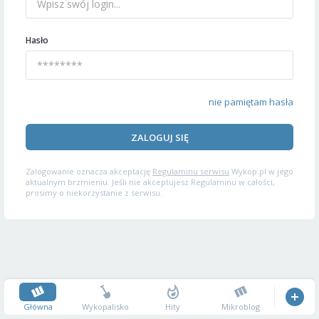
Hasło
nie pamiętam hasła
ZALOGUJ SIĘ
Zalogowanie oznacza akceptację
Regulaminu serwisu
Wykop.pl w jego
aktualnym brzmieniu. Jeśli nie akceptujesz Regulaminu w całości,
prosimy o niekorzystanie z serwisu.
Główna
Wykopalisko
Hity
Mikroblog