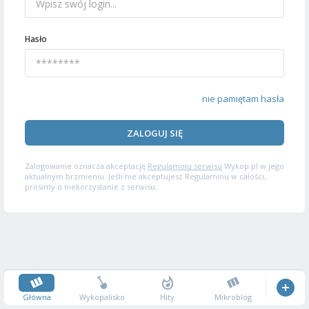
Hasło
nie pamiętam hasła
ZALOGUJ SIĘ
Zalogowanie oznacza akceptację
Regulaminu serwisu
Wykop.pl w jego
aktualnym brzmieniu. Jeśli nie akceptujesz Regulaminu w całości,
prosimy o niekorzystanie z serwisu.
Główna
Wykopalisko
Hity
Mikroblog