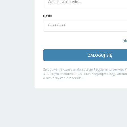
Hasło
ni
ZALOGUJ SIĘ
Zalogowanie oznacza akceptację
Regulaminu serwisu
W
aktualnym brzmieniu. Jeśli nie akceptujesz Regulaminu
o niekorzystanie z serwisu.