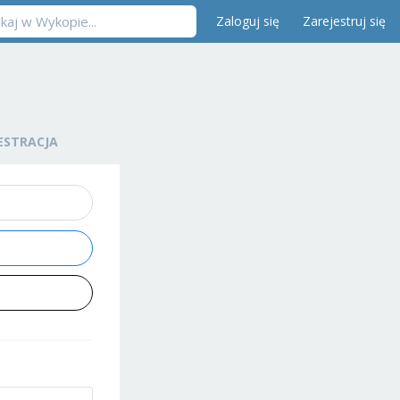
Zaloguj się
Zarejestruj się
ESTRACJA