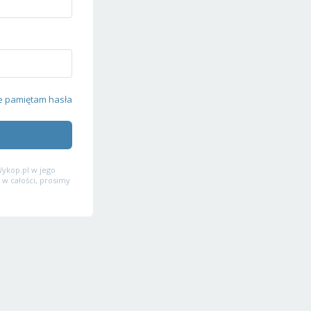
e pamiętam hasła
ykop.pl w jego
 w całości, prosimy