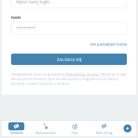
Hasło
nie pamiętam hasła
ZALOGUJ SIĘ
Zalogowanie oznacza akceptację
Regulaminu serwisu
Wykop.pl w jego
aktualnym brzmieniu. Jeśli nie akceptujesz Regulaminu w całości,
prosimy o niekorzystanie z serwisu.
Główna
Wykopalisko
Hity
Mikroblog