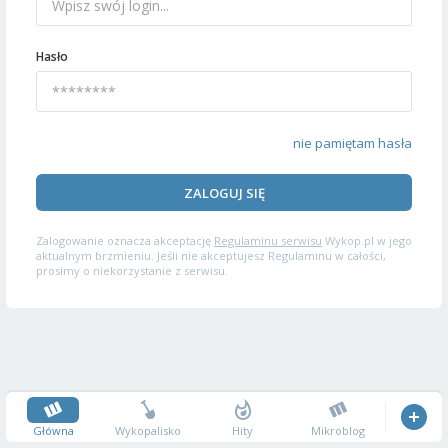
Hasło
nie pamiętam hasła
ZALOGUJ SIĘ
Zalogowanie oznacza akceptację
Regulaminu serwisu
Wykop.pl w jego
aktualnym brzmieniu. Jeśli nie akceptujesz Regulaminu w całości,
prosimy o niekorzystanie z serwisu.
Główna
Wykopalisko
Hity
Mikroblog