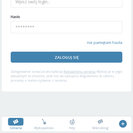
Hasło
nie pamiętam hasła
ZALOGUJ SIĘ
Zalogowanie oznacza akceptację
Regulaminu serwisu
Wykop.pl w jego
aktualnym brzmieniu. Jeśli nie akceptujesz Regulaminu w całości,
prosimy o niekorzystanie z serwisu.
Główna
Wykopalisko
Hity
Mikroblog