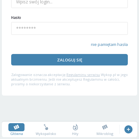
Hasło
nie pamiętam hasła
ZALOGUJ SIĘ
Zalogowanie oznacza akceptację
Regulaminu serwisu
Wykop.pl w jego
aktualnym brzmieniu. Jeśli nie akceptujesz Regulaminu w całości,
prosimy o niekorzystanie z serwisu.
Główna
Wykopalisko
Hity
Mikroblog