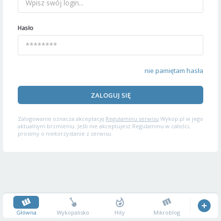
Hasło
nie pamiętam hasła
ZALOGUJ SIĘ
Zalogowanie oznacza akceptację
Regulaminu serwisu
Wykop.pl w jego
aktualnym brzmieniu. Jeśli nie akceptujesz Regulaminu w całości,
prosimy o niekorzystanie z serwisu.
Główna
Wykopalisko
Hity
Mikroblog