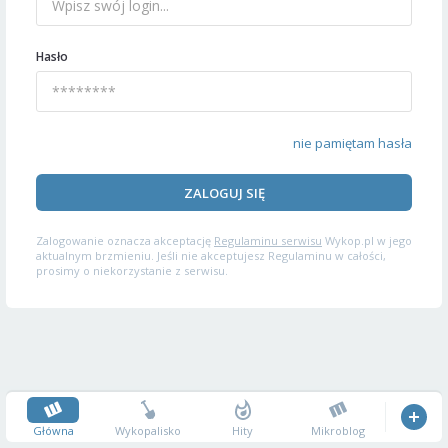
Hasło
nie pamiętam hasła
ZALOGUJ SIĘ
Zalogowanie oznacza akceptację
Regulaminu serwisu
Wykop.pl w jego
aktualnym brzmieniu. Jeśli nie akceptujesz Regulaminu w całości,
prosimy o niekorzystanie z serwisu.
Główna
Wykopalisko
Hity
Mikroblog