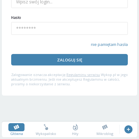
Hasło
nie pamiętam hasła
ZALOGUJ SIĘ
Zalogowanie oznacza akceptację
Regulaminu serwisu
Wykop.pl w jego
aktualnym brzmieniu. Jeśli nie akceptujesz Regulaminu w całości,
prosimy o niekorzystanie z serwisu.
Główna
Wykopalisko
Hity
Mikroblog