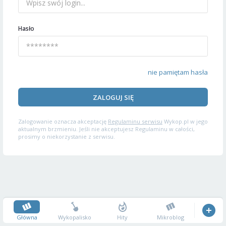
Hasło
nie pamiętam hasła
ZALOGUJ SIĘ
Zalogowanie oznacza akceptację
Regulaminu serwisu
Wykop.pl w jego
aktualnym brzmieniu. Jeśli nie akceptujesz Regulaminu w całości,
prosimy o niekorzystanie z serwisu.
Główna
Wykopalisko
Hity
Mikroblog