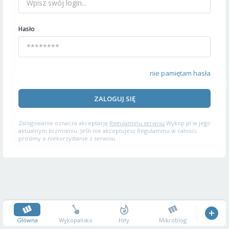
Hasło
nie pamiętam hasła
ZALOGUJ SIĘ
Zalogowanie oznacza akceptację
Regulaminu serwisu
Wykop.pl w jego
aktualnym brzmieniu. Jeśli nie akceptujesz Regulaminu w całości,
prosimy o niekorzystanie z serwisu.
Główna
Wykopalisko
Hity
Mikroblog