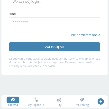
Hasło
nie pamiętam hasła
ZALOGUJ SIĘ
Zalogowanie oznacza akceptację
Regulaminu serwisu
Wykop.pl w jego
aktualnym brzmieniu. Jeśli nie akceptujesz Regulaminu w całości,
prosimy o niekorzystanie z serwisu.
Główna
Wykopalisko
Hity
Mikroblog