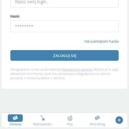
Hasło
nie pamiętam hasła
ZALOGUJ SIĘ
Zalogowanie oznacza akceptację
Regulaminu serwisu
Wykop.pl w jego
aktualnym brzmieniu. Jeśli nie akceptujesz Regulaminu w całości,
prosimy o niekorzystanie z serwisu.
Główna
Wykopalisko
Hity
Mikroblog