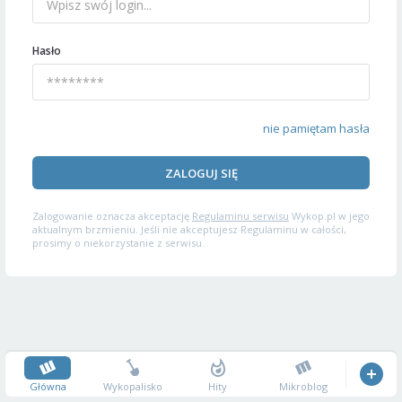
Hasło
nie pamiętam hasła
ZALOGUJ SIĘ
Zalogowanie oznacza akceptację
Regulaminu serwisu
Wykop.pl w jego
aktualnym brzmieniu. Jeśli nie akceptujesz Regulaminu w całości,
prosimy o niekorzystanie z serwisu.
Główna
Wykopalisko
Hity
Mikroblog