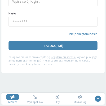
Hasło
nie pamiętam hasła
ZALOGUJ SIĘ
Zalogowanie oznacza akceptację
Regulaminu serwisu
Wykop.pl w jego
aktualnym brzmieniu. Jeśli nie akceptujesz Regulaminu w całości,
prosimy o niekorzystanie z serwisu.
Główna
Wykopalisko
Hity
Mikroblog