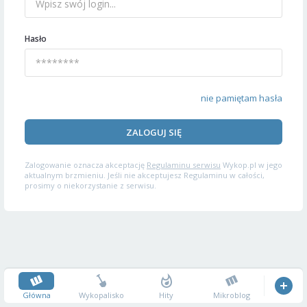
Hasło
nie pamiętam hasła
ZALOGUJ SIĘ
Zalogowanie oznacza akceptację
Regulaminu serwisu
Wykop.pl w jego
aktualnym brzmieniu. Jeśli nie akceptujesz Regulaminu w całości,
prosimy o niekorzystanie z serwisu.
Główna
Wykopalisko
Hity
Mikroblog