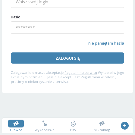
Hasło
nie pamiętam hasła
ZALOGUJ SIĘ
Zalogowanie oznacza akceptację
Regulaminu serwisu
Wykop.pl w jego
aktualnym brzmieniu. Jeśli nie akceptujesz Regulaminu w całości,
prosimy o niekorzystanie z serwisu.
Główna
Wykopalisko
Hity
Mikroblog