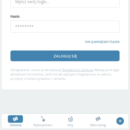
Hasło
nie pamiętam hasła
ZALOGUJ SIĘ
Zalogowanie oznacza akceptację
Regulaminu serwisu
Wykop.pl w jego
aktualnym brzmieniu. Jeśli nie akceptujesz Regulaminu w całości,
prosimy o niekorzystanie z serwisu.
Główna
Wykopalisko
Hity
Mikroblog