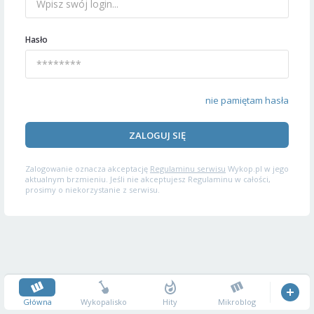
Hasło
nie pamiętam hasła
ZALOGUJ SIĘ
Zalogowanie oznacza akceptację
Regulaminu serwisu
Wykop.pl w jego
aktualnym brzmieniu. Jeśli nie akceptujesz Regulaminu w całości,
prosimy o niekorzystanie z serwisu.
Główna
Wykopalisko
Hity
Mikroblog