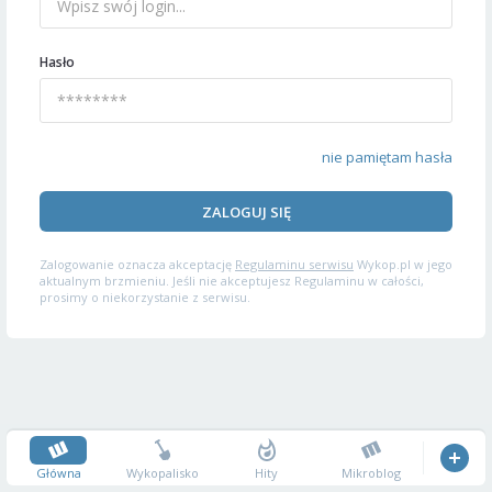
Hasło
nie pamiętam hasła
ZALOGUJ SIĘ
Zalogowanie oznacza akceptację
Regulaminu serwisu
Wykop.pl w jego
aktualnym brzmieniu. Jeśli nie akceptujesz Regulaminu w całości,
prosimy o niekorzystanie z serwisu.
Główna
Wykopalisko
Hity
Mikroblog