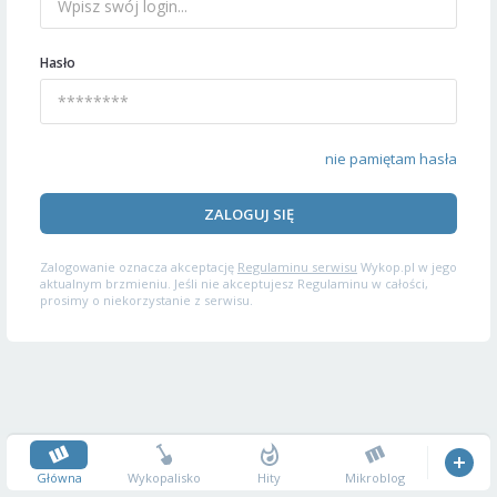
Hasło
nie pamiętam hasła
ZALOGUJ SIĘ
Zalogowanie oznacza akceptację
Regulaminu serwisu
Wykop.pl w jego
aktualnym brzmieniu. Jeśli nie akceptujesz Regulaminu w całości,
prosimy o niekorzystanie z serwisu.
Główna
Wykopalisko
Hity
Mikroblog