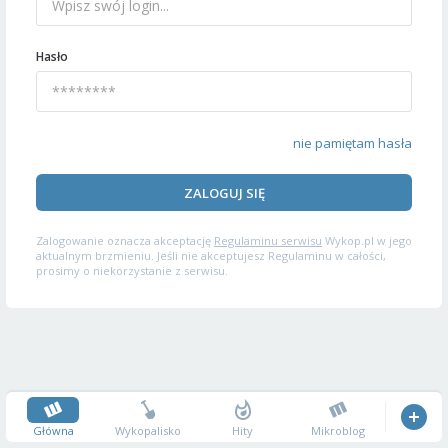
Hasło
nie pamiętam hasła
ZALOGUJ SIĘ
Zalogowanie oznacza akceptację
Regulaminu serwisu
Wykop.pl w jego
aktualnym brzmieniu. Jeśli nie akceptujesz Regulaminu w całości,
prosimy o niekorzystanie z serwisu.
Główna
Wykopalisko
Hity
Mikroblog