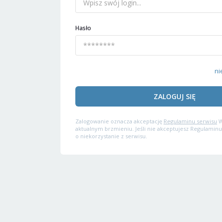
Hasło
ni
ZALOGUJ SIĘ
Zalogowanie oznacza akceptację
Regulaminu serwisu
W
aktualnym brzmieniu. Jeśli nie akceptujesz Regulaminu
o niekorzystanie z serwisu.