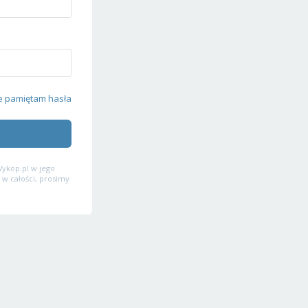
e pamiętam hasła
ykop.pl w jego
 w całości, prosimy