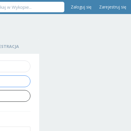
Zaloguj się
Zarejestruj się
ESTRACJA