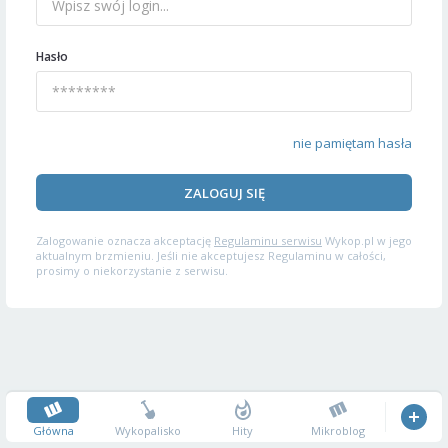
Hasło
nie pamiętam hasła
ZALOGUJ SIĘ
Zalogowanie oznacza akceptację
Regulaminu serwisu
Wykop.pl w jego
aktualnym brzmieniu. Jeśli nie akceptujesz Regulaminu w całości,
prosimy o niekorzystanie z serwisu.
Główna
Wykopalisko
Hity
Mikroblog