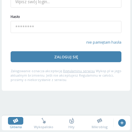
Hasło
nie pamiętam hasła
ZALOGUJ SIĘ
Zalogowanie oznacza akceptację
Regulaminu serwisu
Wykop.pl w jego
aktualnym brzmieniu. Jeśli nie akceptujesz Regulaminu w całości,
prosimy o niekorzystanie z serwisu.
Główna
Wykopalisko
Hity
Mikroblog