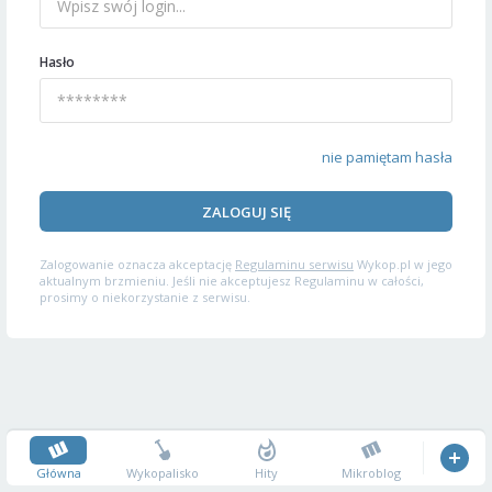
Hasło
nie pamiętam hasła
ZALOGUJ SIĘ
Zalogowanie oznacza akceptację
Regulaminu serwisu
Wykop.pl w jego
aktualnym brzmieniu. Jeśli nie akceptujesz Regulaminu w całości,
prosimy o niekorzystanie z serwisu.
Główna
Wykopalisko
Hity
Mikroblog