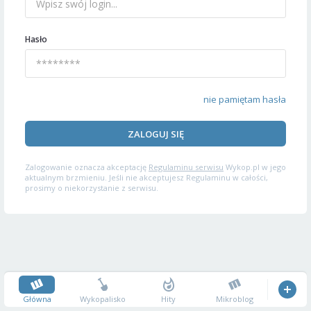
Hasło
nie pamiętam hasła
ZALOGUJ SIĘ
Zalogowanie oznacza akceptację
Regulaminu serwisu
Wykop.pl w jego
aktualnym brzmieniu. Jeśli nie akceptujesz Regulaminu w całości,
prosimy o niekorzystanie z serwisu.
Główna
Wykopalisko
Hity
Mikroblog