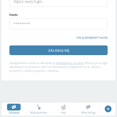
Hasło
nie pamiętam hasła
ZALOGUJ SIĘ
Zalogowanie oznacza akceptację
Regulaminu serwisu
Wykop.pl w jego
aktualnym brzmieniu. Jeśli nie akceptujesz Regulaminu w całości,
prosimy o niekorzystanie z serwisu.
Główna
Wykopalisko
Hity
Mikroblog