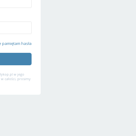
e pamiętam hasła
ykop.pl w jego
 w całości, prosimy