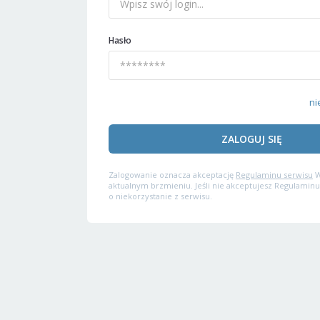
Hasło
ni
ZALOGUJ SIĘ
Zalogowanie oznacza akceptację
Regulaminu serwisu
W
aktualnym brzmieniu. Jeśli nie akceptujesz Regulaminu
o niekorzystanie z serwisu.