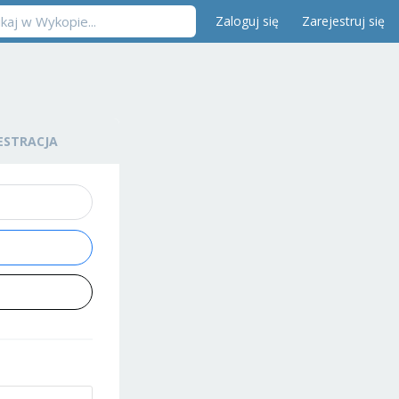
Zaloguj się
Zarejestruj się
ESTRACJA