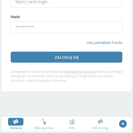
Hasło
nie pamiętam hasła
ZALOGUJ SIĘ
Zalogowanie oznacza akceptację
Regulaminu serwisu
Wykop.pl w jego
aktualnym brzmieniu. Jeśli nie akceptujesz Regulaminu w całości,
prosimy o niekorzystanie z serwisu.
Główna
Wykopalisko
Hity
Mikroblog