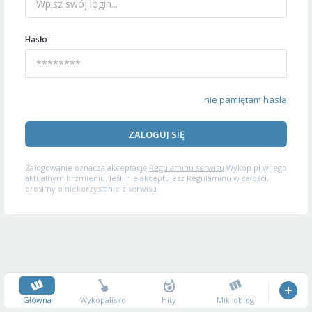
Hasło
nie pamiętam hasła
ZALOGUJ SIĘ
Zalogowanie oznacza akceptację
Regulaminu serwisu
Wykop.pl w jego
aktualnym brzmieniu. Jeśli nie akceptujesz Regulaminu w całości,
prosimy o niekorzystanie z serwisu.
Główna
Wykopalisko
Hity
Mikroblog