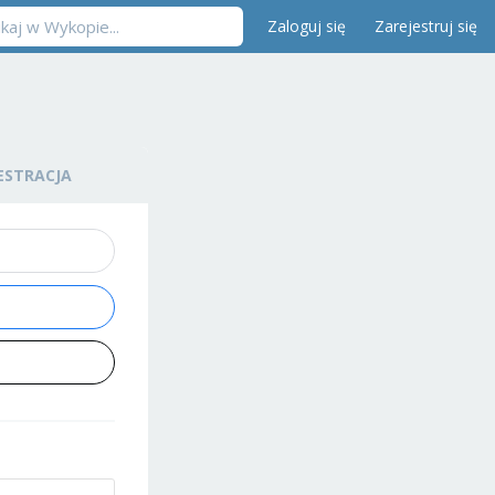
Zaloguj się
Zarejestruj się
ESTRACJA