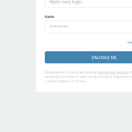
Hasło
ni
ZALOGUJ SIĘ
Zalogowanie oznacza akceptację
Regulaminu serwisu
W
aktualnym brzmieniu. Jeśli nie akceptujesz Regulaminu
o niekorzystanie z serwisu.