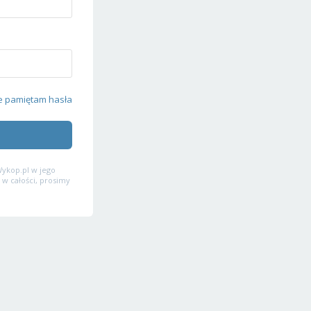
e pamiętam hasła
ykop.pl w jego
 w całości, prosimy