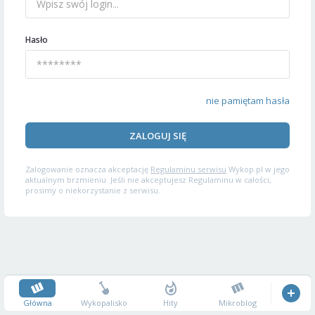
Hasło
nie pamiętam hasła
ZALOGUJ SIĘ
Zalogowanie oznacza akceptację
Regulaminu serwisu
Wykop.pl w jego
aktualnym brzmieniu. Jeśli nie akceptujesz Regulaminu w całości,
prosimy o niekorzystanie z serwisu.
Główna
Wykopalisko
Hity
Mikroblog