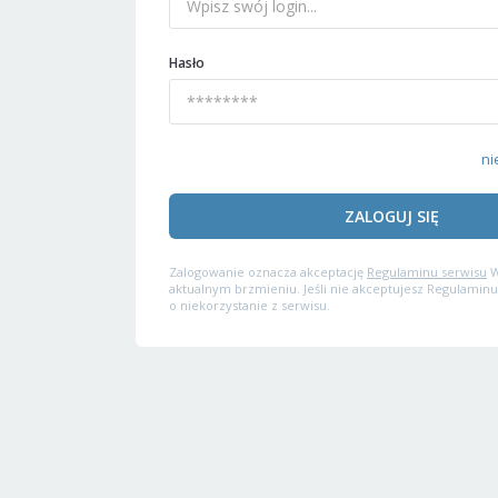
Hasło
ni
ZALOGUJ SIĘ
Zalogowanie oznacza akceptację
Regulaminu serwisu
W
aktualnym brzmieniu. Jeśli nie akceptujesz Regulaminu
o niekorzystanie z serwisu.