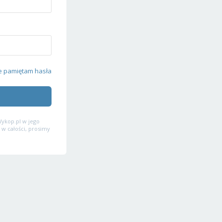
e pamiętam hasła
ykop.pl w jego
 w całości, prosimy