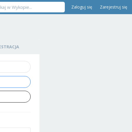
Zaloguj się
Zarejestruj się
ESTRACJA