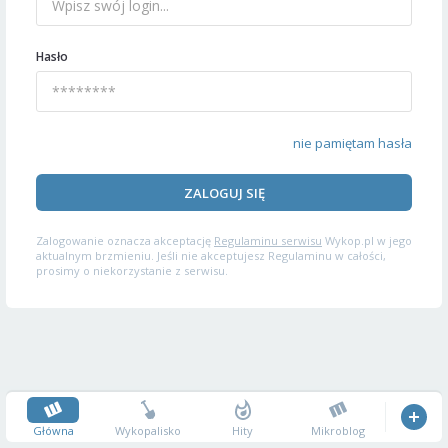
Hasło
nie pamiętam hasła
ZALOGUJ SIĘ
Zalogowanie oznacza akceptację
Regulaminu serwisu
Wykop.pl w jego
aktualnym brzmieniu. Jeśli nie akceptujesz Regulaminu w całości,
prosimy o niekorzystanie z serwisu.
Główna
Wykopalisko
Hity
Mikroblog