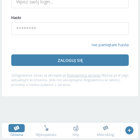
Hasło
nie pamiętam hasła
ZALOGUJ SIĘ
Zalogowanie oznacza akceptację
Regulaminu serwisu
Wykop.pl w jego
aktualnym brzmieniu. Jeśli nie akceptujesz Regulaminu w całości,
prosimy o niekorzystanie z serwisu.
Główna
Wykopalisko
Hity
Mikroblog