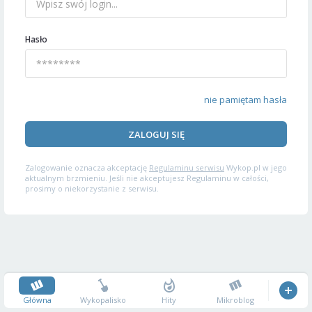
Hasło
nie pamiętam hasła
ZALOGUJ SIĘ
Zalogowanie oznacza akceptację
Regulaminu serwisu
Wykop.pl w jego
aktualnym brzmieniu. Jeśli nie akceptujesz Regulaminu w całości,
prosimy o niekorzystanie z serwisu.
Główna
Wykopalisko
Hity
Mikroblog