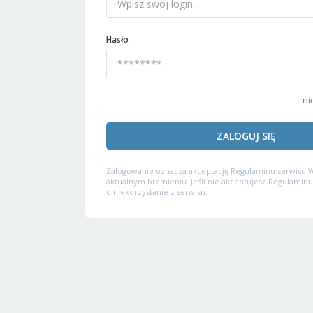
Hasło
ni
ZALOGUJ SIĘ
Zalogowanie oznacza akceptację
Regulaminu serwisu
W
aktualnym brzmieniu. Jeśli nie akceptujesz Regulaminu
o niekorzystanie z serwisu.