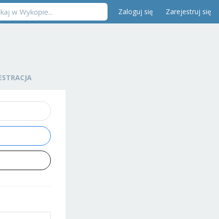
Zaloguj się
Zarejestruj się
ESTRACJA