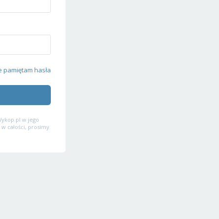
e pamiętam hasła
ykop.pl w jego
 w całości, prosimy