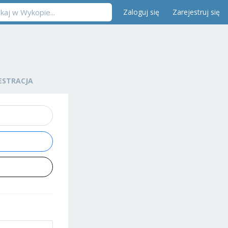
Zaloguj się
Zarejestruj się
ESTRACJA