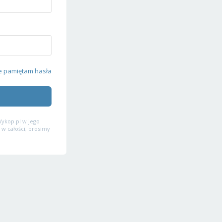
e pamiętam hasła
ykop.pl w jego
 w całości, prosimy