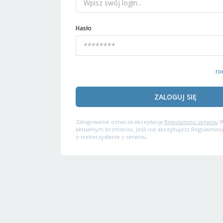
Hasło
ni
ZALOGUJ SIĘ
Zalogowanie oznacza akceptację
Regulaminu serwisu
W
aktualnym brzmieniu. Jeśli nie akceptujesz Regulaminu
o niekorzystanie z serwisu.