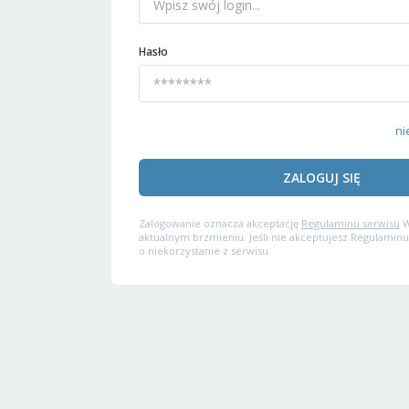
Hasło
ni
ZALOGUJ SIĘ
Zalogowanie oznacza akceptację
Regulaminu serwisu
W
aktualnym brzmieniu. Jeśli nie akceptujesz Regulaminu
o niekorzystanie z serwisu.