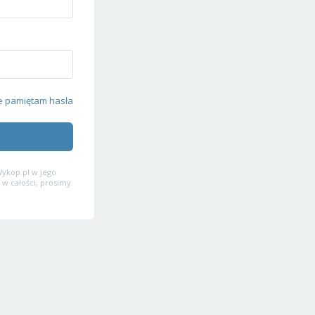
e pamiętam hasła
ykop.pl w jego
 w całości, prosimy