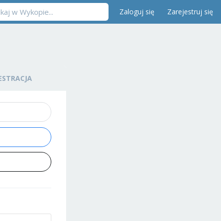
Zaloguj się
Zarejestruj się
ESTRACJA