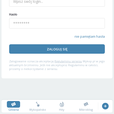
Hasło
nie pamiętam hasła
ZALOGUJ SIĘ
Zalogowanie oznacza akceptację
Regulaminu serwisu
Wykop.pl w jego
aktualnym brzmieniu. Jeśli nie akceptujesz Regulaminu w całości,
prosimy o niekorzystanie z serwisu.
Główna
Wykopalisko
Hity
Mikroblog